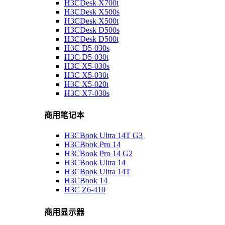
H3CDesk X700t
H3CDesk X500s
H3CDesk X500t
H3CDesk D500s
H3CDesk D500t
H3C D5-030s
H3C D5-030t
H3C X5-030s
H3C X5-030t
H3C X5-020t
H3C X7-030s
商用笔记本
H3CBook Ultra 14T G3
H3CBook Pro 14
H3CBook Pro 14 G2
H3CBook Ultra 14
H3CBook Ultra 14T
H3CBook 14
H3C Z6-410
商用显示器