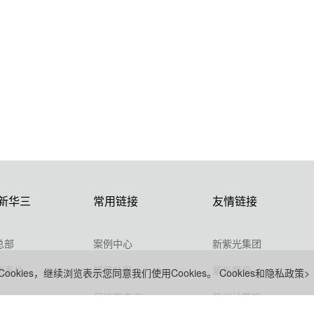
新华三
常用链接
友情链接
总部
案例中心
新紫光集团
代表处
知了社区
紫光股份
ookies，继续浏览表示您同意我们使用Cookies。
Cookies和隐私政策>
保修期查询
紫光计算机