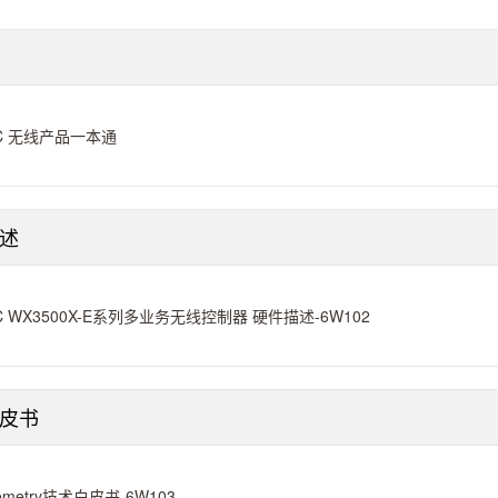
C 无线产品一本通
述
C WX3500X-E系列多业务无线控制器 硬件描述-6W102
皮书
lemetry技术白皮书-6W103