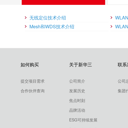
在接入无线用户时，可以通过设置基于VLAN、基于AP和基
WLAN
安全技术
无线定位技术介绍
WLA
Mesh和WDS技术介绍
WLA
无线网络的安全性主要体现在认证和数据加密两个方面。认
认证主要有802.1x接入认证、PSK认证、MAC地址认证等
WLAN
漫游技术
如何购买
关于新华三
联系
支持AC内漫游，AC间漫游，并且提供必要的安全性，确保
线信号的覆盖即可，这种方式大大简化了前期的网络规划，
提交项目需求
公司简介
公司
此外，设备也支持快速漫游，满足对切换时间要求苛刻的语
合作伙伴查询
发展历史
集团
WLAN
资源管理
焦点时刻
品牌活动
WLAN资源管理解决了如何为接入点自动配置最佳工作频率
状态。它采用了分布式方法学习周围环境，进行集中式评估
ESG可持续发展
中无线用户的合理接入。