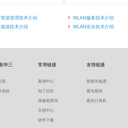
于SSID的用户接入控制方式等实现无线用户精细化管理。
N资源管理技术介绍
WLAN服务技术介绍
N漫游技术介绍
WLAN安全技术介绍
证用来保证只能由授权用户进行访问，数据加密则保证发送的数据只能被
。数据加密主要有WEP、TKIP和CCMP。如果和安全服务器配合使用，无线
新华三
常用链接
友情链接
漫游过程中的可靠性和私密性。漫游域不受子网的限制，可以让客户在规
减少了网络规划成本。
总部
案例中心
新紫光集团
音业务需求。
代表处
知了社区
紫光股份
保修期查询
紫光计算机
文档中心
和传输功率的关键问题，并且提供了一套实时智能射频管理方案，使无线
，有效地控制和分配无线资源，降低用户的操作成本。此外，系统还实现
软件下载