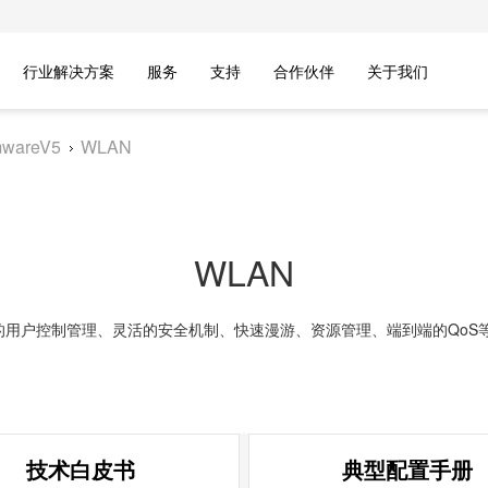
行业解决方案
服务
支持
合作伙伴
关于我们
wareV5
WLAN
WLAN
精细的用户控制管理、灵活的安全机制、快速漫游、资源管理、端到端的QoS
要在安放一个或多个接入点设备就可建立覆盖整个建筑或地区的局域网络，无线
比而言，使用802.11n方式能够覆盖更大的范围，使无线多媒体应用成为现
技术白皮书
典型配置手册