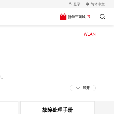
登录
简体中文
新华三商城
WLAN
等。
展开
用户可以通过传统的802.11a/b/g方式接入，也可以使
实。
故障处理手册