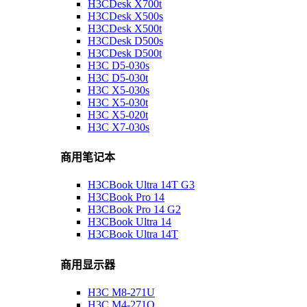
H3CDesk X700t
H3CDesk X500s
H3CDesk X500t
H3CDesk D500s
H3CDesk D500t
H3C D5-030s
H3C D5-030t
H3C X5-030s
H3C X5-030t
H3C X5-020t
H3C X7-030s
商用笔记本
H3CBook Ultra 14T G3
H3CBook Pro 14
H3CBook Pro 14 G2
H3CBook Ultra 14
H3CBook Ultra 14T
商用显示器
H3C M8-271U
H3C M4-271Q