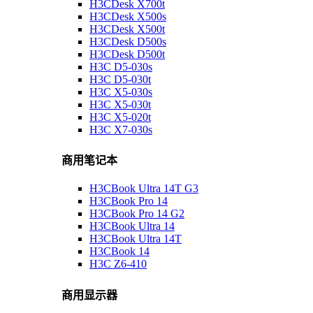
H3CDesk X700t
H3CDesk X500s
H3CDesk X500t
H3CDesk D500s
H3CDesk D500t
H3C D5-030s
H3C D5-030t
H3C X5-030s
H3C X5-030t
H3C X5-020t
H3C X7-030s
商用笔记本
H3CBook Ultra 14T G3
H3CBook Pro 14
H3CBook Pro 14 G2
H3CBook Ultra 14
H3CBook Ultra 14T
H3CBook 14
H3C Z6-410
商用显示器