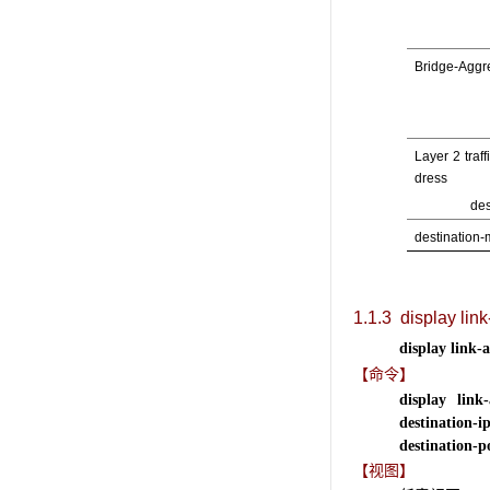
Bridge-Aggr
Layer 2 traf
dress
destinati
destination
1.1.3 display lin
display link-
【命令】
display link
destination-i
destination-p
【视图】