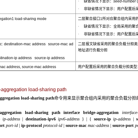
·
缺省情况下显示：
seed-number
(
·
非缺省情况下显示：用户配置后采用
egation1 load-sharing mode
二层聚合接口1所对应聚合组内采用
·
缺省情况下显示：全局采用的聚
·
非缺省情况下显示：用户配置后采
fic: destination-mac address source-mac ad
二层报文缺省采用的聚合负载分担类型
地址进行负载分担
on-ip address source-ip address
-mac address, source-mac address
用户配置后采用的聚合负载分担类型
k-aggregation load-sharing path
命令用来显示聚合组内采用的聚合负载分担
aggregation load-sharing path
-aggregation load-sharing path interface
bridge-aggregation
interfac
p
ip-address
|
destination-ipv6
ipv6-address
}
|
{
source-ip
ip-address
|
ort
port-id
|
ip-protocol
protocol-id
|
source-mac
mac-address
|
source-port
p