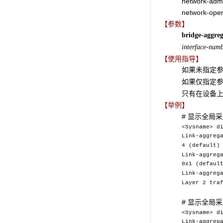
network-adm
network-oper
【参数】
bridge-aggreg
interface-num
【使用指导】
如果未指定
如果仅指定
只有在设备
【举例】
# 显示全局
<Sysname> d
Link-aggreg
4 (default)
Link-aggreg
0x1 (defaul
Link-aggreg
Layer 2 tra
destinat
# 显示全局
<Sysname> d
Link-aggreg