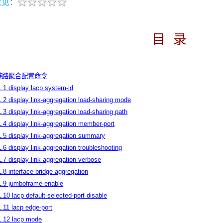
意见：
目
录
网链路聚合配置命令
1.1 display lacp system-id
1.2 display link-aggregation load-sharing mode
1.3 display link-aggregation load-sharing path
1.4 display link-aggregation member-port
1.5 display link-aggregation summary
1.6 display link-aggregation troubleshooting
1.7 display link-aggregation verbose
1.8 interface bridge-aggregation
1.9 jumboframe enable
1.10 lacp default-selected-port disable
1.11 lacp edge-port
1.12 lacp mode