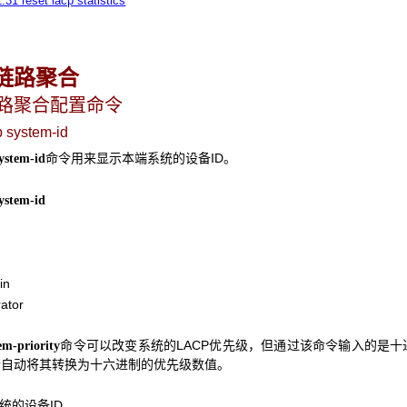
1.31 reset lacp statistics
链路聚合
链路聚合配置命令
p system-id
命令用来显示本端系统的设备ID。
system-id
system-id
in
ator
命令可以改变系统的LACP优先级，但通过该命令输入的是
em-priority
会自动将其转换为十六进制的优先级数值。
统的设备ID。