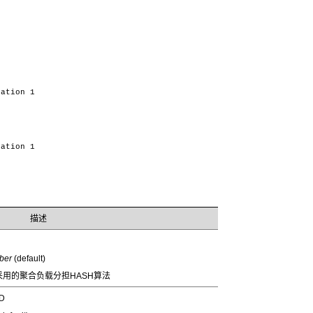
gation 1
gation 1
描述
：
ber
(default)
用的聚合负载分担HASH算法
D