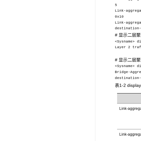
5
Link-aggreg
0x10
Link-aggreg
destination
# 显示二层
<Sysname> d
Layer 2 tra
destinat
# 显示二层
<Sysname> d
Bridge-Aggr
destination
表1-2 displ
Link-aggrega
Link-aggreg