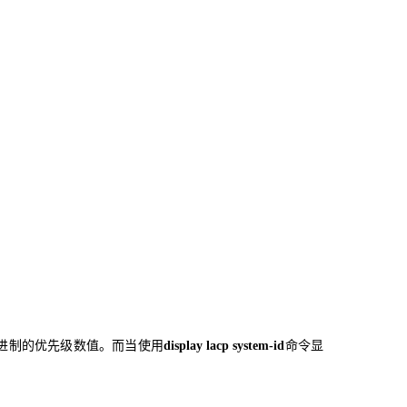
十进制的优先级数值。而当使用
命令显
display lacp system-id