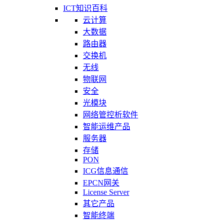
ICT知识百科
云计算
大数据
路由器
交换机
无线
物联网
安全
光模块
网络管控析软件
智能运维产品
服务器
存储
PON
ICG信息通信
EPCN网关
License Server
其它产品
智能终端