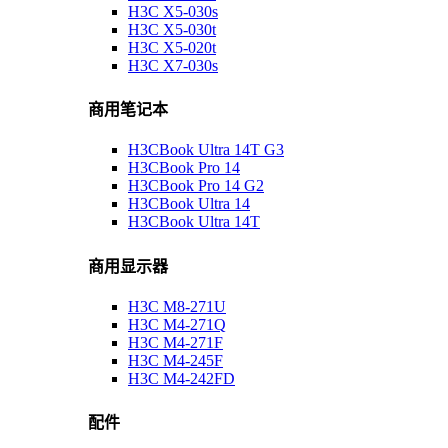
H3C X5-030s
H3C X5-030t
H3C X5-020t
H3C X7-030s
商用笔记本
H3CBook Ultra 14T G3
H3CBook Pro 14
H3CBook Pro 14 G2
H3CBook Ultra 14
H3CBook Ultra 14T
商用显示器
H3C M8-271U
H3C M4-271Q
H3C M4-271F
H3C M4-245F
H3C M4-242FD
配件