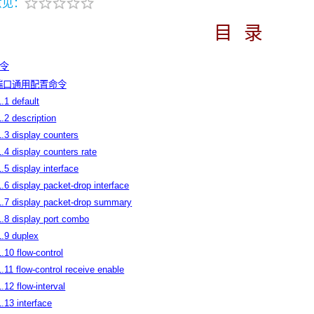
意见：
目
录
命令
网端口通用配置命令
1.1 default
1.2 description
1.3 display counters
1.4 display counters rate
1.5 display interface
1.6 display packet-drop interface
1.7 display packet-drop summary
1.8 display port combo
1.9 duplex
1.10 flow-control
1.11 flow-control receive enable
1.12 flow-interval
1.13 interface