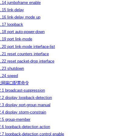
1.14 jumboframe enable
1.15 link-delay
1.16 link-delay mode up
1.17 loopback
1.18 port auto-power-down
1.19 port link-mode
interface-list
1.20 port link-mode
1.21 reset counters interface
1.22 reset packet-drop interface
1.23 shutdown
1.24 speed
以太网端口配置命令
2.1 broadcast-suppression
2.2 display loopback-detection
2.3 display port-group manual
2.4 display storm-constrain
2.5 group-member
2.6 loopback-detection action
2.7 loopback-detection control enable