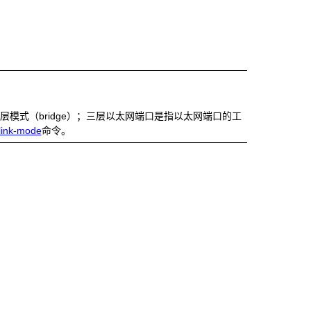
层模式（bridge）；三层以太网端口是指以太网端口的工
 link-mode
命令。