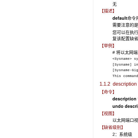
无
【描述】
default
命令
需要注意的
您可以在执
复该配置缺
【举例】
# 将以太网端口
<Sysname> s
[Sysname] i
[Sysname-Gi
This comman
1.1.2 description
【命令】
description
undo
descri
【视图】
以太网端口
【缺省级别】
2：系统级