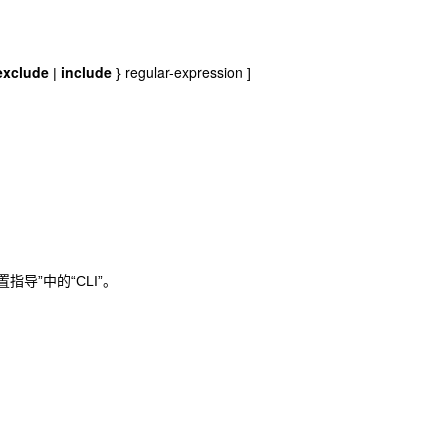
exclude
include
regular-expression
|
}
]
导”中的“CLI”。