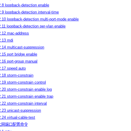
2.8 loopback-detection enable
2.9 loopback-detection interval-time
2.10 loopback-detection multi-port-mode enable
2.11 loopback-detection per-vlan enable
2.12 mac-address
2.13 mdi
2.14 multicast-suppression
2.15 port bridge enable
2.16 port-group manual
2.17 speed auto
2.18 storm-constrain
2.19 storm-constrain control
2.20 storm-constrain enable log
2.21 storm-constrain enable trap
2.22 storm-constrain interval
2.23 unicast-suppression
2.24 virtual-cable-test
以太网端口配置命令