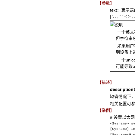
【参数】
text
：表示端口
| \ : ; "
一个英文字符
·
但字符串
如果用户在
·
到设备上
一个uni
·
可能导致u
【描述】
description
缺省情况下，
相关配置可
【举例】
#
设置以太网端口G
<Sysname> s
[Sysname] i
[Sysname-Gi