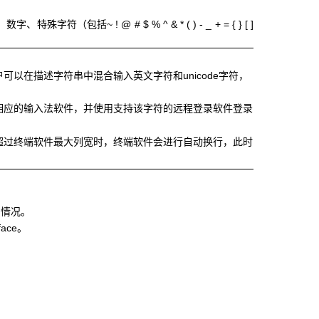
 ! @ # $ % ^ & * ( ) - _ + = { } [ ]
可以在描述字符串中混合输入英文字符和unicode字符，
有相应的输入法软件，并使用支持该字符的远程登录软件登录
或超过终端软件最大列宽时，终端软件会进行自动换行，此时
省情况。
rface。