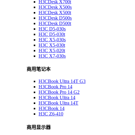
H3CDesk X700t
H3CDesk X500s
H3CDesk X500t
H3CDesk D500s
H3CDesk D500t
H3C D5-030s
H3C D5-030t
H3C X5-030s
H3C X5-030t
H3C X5-020t
H3C X7-030s
商用笔记本
H3CBook Ultra 14T G3
H3CBook Pro 14
H3CBook Pro 14 G2
H3CBook Ultra 14
H3CBook Ultra 14T
H3CBook 14
H3C Z6-410
商用显示器