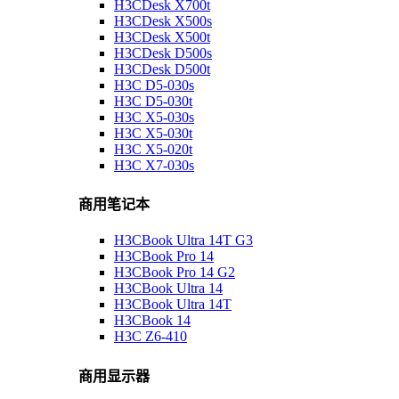
H3CDesk X700t
H3CDesk X500s
H3CDesk X500t
H3CDesk D500s
H3CDesk D500t
H3C D5-030s
H3C D5-030t
H3C X5-030s
H3C X5-030t
H3C X5-020t
H3C X7-030s
商用笔记本
H3CBook Ultra 14T G3
H3CBook Pro 14
H3CBook Pro 14 G2
H3CBook Ultra 14
H3CBook Ultra 14T
H3CBook 14
H3C Z6-410
商用显示器