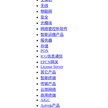
无线
物联网
安全
光模块
网络管控析软件
智能运维产品
服务器
存储
PON
ICG信息通信
EPCN网关
License Server
其它产品
智能终端
传输产品
云简网络
商用终端
AIGC
Aolynk产品