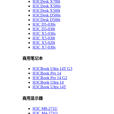
H3CDesk X700t
H3CDesk X500s
H3CDesk X500t
H3CDesk D500s
H3CDesk D500t
H3C D5-030s
H3C D5-030t
H3C X5-030s
H3C X5-030t
H3C X5-020t
H3C X7-030s
商用笔记本
H3CBook Ultra 14T G3
H3CBook Pro 14
H3CBook Pro 14 G2
H3CBook Ultra 14
H3CBook Ultra 14T
商用显示器
H3C M8-271U
H3C M4-271Q