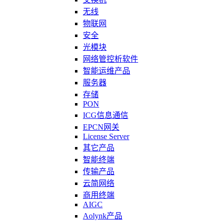
无线
物联网
安全
光模块
网络管控析软件
智能运维产品
服务器
存储
PON
ICG信息通信
EPCN网关
License Server
其它产品
智能终端
传输产品
云简网络
商用终端
AIGC
Aolynk产品