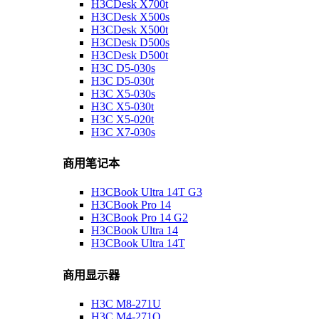
H3CDesk X700t
H3CDesk X500s
H3CDesk X500t
H3CDesk D500s
H3CDesk D500t
H3C D5-030s
H3C D5-030t
H3C X5-030s
H3C X5-030t
H3C X5-020t
H3C X7-030s
商用笔记本
H3CBook Ultra 14T G3
H3CBook Pro 14
H3CBook Pro 14 G2
H3CBook Ultra 14
H3CBook Ultra 14T
商用显示器
H3C M8-271U
H3C M4-271Q