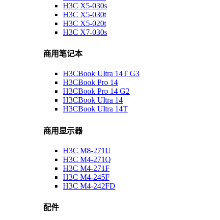
H3C X5-030s
H3C X5-030t
H3C X5-020t
H3C X7-030s
商用笔记本
H3CBook Ultra 14T G3
H3CBook Pro 14
H3CBook Pro 14 G2
H3CBook Ultra 14
H3CBook Ultra 14T
商用显示器
H3C M8-271U
H3C M4-271Q
H3C M4-271F
H3C M4-245F
H3C M4-242FD
配件