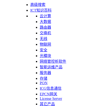
高级搜索
ICT知识百科
云计算
大数据
路由器
交换机
无线
物联网
安全
光模块
网络管控析软件
智能运维产品
服务器
存储
PON
ICG信息通信
EPCN网关
License Server
其它产品