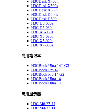
H3CDesk X700t
H3CDesk X500s
H3CDesk X500t
H3CDesk D500s
H3CDesk D500t
H3C D5-030s
H3C D5-030t
H3C X5-030s
H3C X5-030t
H3C X5-020t
H3C X7-030s
商用笔记本
H3CBook Ultra 14T G3
H3CBook Pro 14
H3CBook Pro 14 G2
H3CBook Ultra 14
H3CBook Ultra 14T
商用显示器
H3C M8-271U
H3C M4-271Q