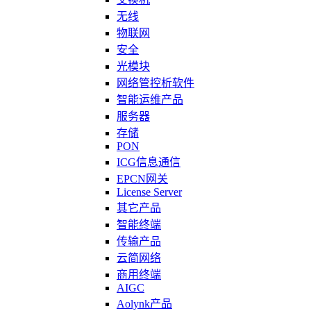
无线
物联网
安全
光模块
网络管控析软件
智能运维产品
服务器
存储
PON
ICG信息通信
EPCN网关
License Server
其它产品
智能终端
传输产品
云简网络
商用终端
AIGC
Aolynk产品