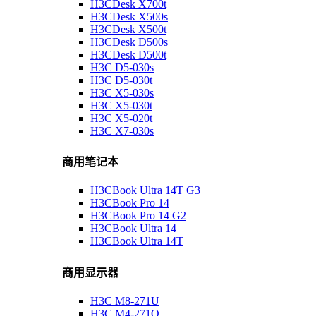
H3CDesk X700t
H3CDesk X500s
H3CDesk X500t
H3CDesk D500s
H3CDesk D500t
H3C D5-030s
H3C D5-030t
H3C X5-030s
H3C X5-030t
H3C X5-020t
H3C X7-030s
商用笔记本
H3CBook Ultra 14T G3
H3CBook Pro 14
H3CBook Pro 14 G2
H3CBook Ultra 14
H3CBook Ultra 14T
商用显示器
H3C M8-271U
H3C M4-271Q