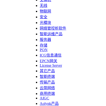
无线
物联网
安全
光模块
网络管控析软件
智能运维产品
服务器
存储
PON
ICG信息通信
EPCN网关
License Server
其它产品
智能终端
传输产品
云简网络
商用终端
AIGC
Aolynk产品