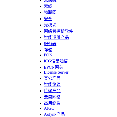
无线
物联网
安全
光模块
网络管控析软件
智能运维产品
服务器
存储
PON
ICG信息通信
EPCN网关
License Server
其它产品
智能终端
传输产品
云简网络
商用终端
AIGC
Aolynk产品