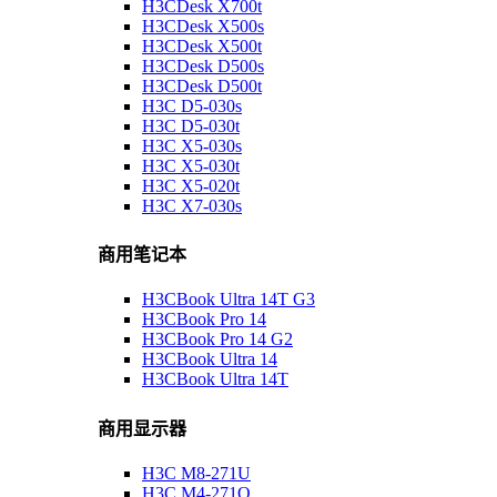
H3CDesk X700t
H3CDesk X500s
H3CDesk X500t
H3CDesk D500s
H3CDesk D500t
H3C D5-030s
H3C D5-030t
H3C X5-030s
H3C X5-030t
H3C X5-020t
H3C X7-030s
商用笔记本
H3CBook Ultra 14T G3
H3CBook Pro 14
H3CBook Pro 14 G2
H3CBook Ultra 14
H3CBook Ultra 14T
商用显示器
H3C M8-271U
H3C M4-271Q