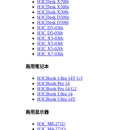
H3CDesk X700t
H3CDesk X500s
H3CDesk X500t
H3CDesk D500s
H3CDesk D500t
H3C D5-030s
H3C D5-030t
H3C X5-030s
H3C X5-030t
H3C X5-020t
H3C X7-030s
商用笔记本
H3CBook Ultra 14T G3
H3CBook Pro 14
H3CBook Pro 14 G2
H3CBook Ultra 14
H3CBook Ultra 14T
商用显示器
H3C M8-271U
H3C M4-271Q