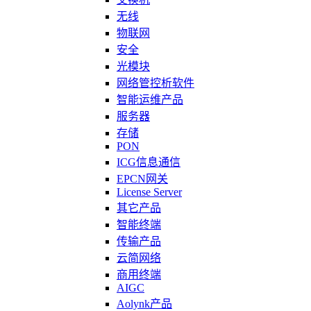
无线
物联网
安全
光模块
网络管控析软件
智能运维产品
服务器
存储
PON
ICG信息通信
EPCN网关
License Server
其它产品
智能终端
传输产品
云简网络
商用终端
AIGC
Aolynk产品