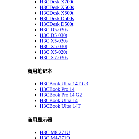
H3CDesk X700t
H3CDesk X500s
H3CDesk X500t
H3CDesk D500s
H3CDesk D500t
H3C D5-030s
H3C D5-030t
H3C X5-030s
H3C X5-030t
H3C X5-020t
H3C X7-030s
商用笔记本
H3CBook Ultra 14T G3
H3CBook Pro 14
H3CBook Pro 14 G2
H3CBook Ultra 14
H3CBook Ultra 14T
商用显示器
H3C M8-271U
H3C M4-271Q