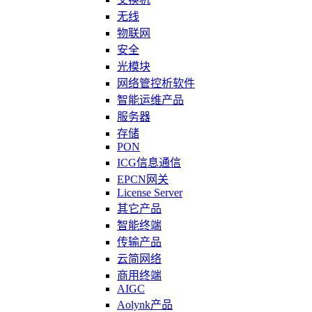
无线
物联网
安全
光模块
网络管控析软件
智能运维产品
服务器
存储
PON
ICG信息通信
EPCN网关
License Server
其它产品
智能终端
传输产品
云简网络
商用终端
AIGC
Aolynk产品