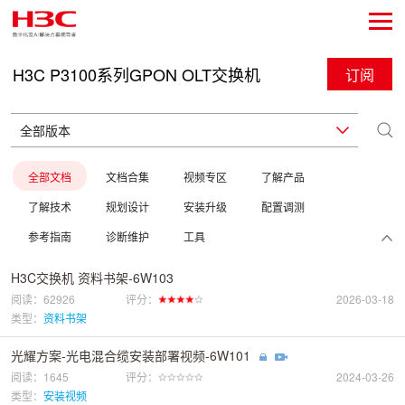
H3C P3100系列GPON OLT交换机
订阅
全部文档
文档合集
视频专区
了解产品
了解技术
规划设计
安装升级
配置调测
参考指南
诊断维护
工具
H3C交换机 资料书架-6W103
阅读：62926
评分：
2026-03-18
类型：
资料书架
光耀方案-光电混合缆安装部署视频-6W101
阅读：1645
评分：
2024-03-26
类型：
安装视频