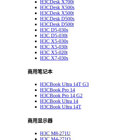
H3CDesk X700t
H3CDesk X500s
H3CDesk X500t
H3CDesk D500s
H3CDesk D500t
H3C D5-030s
H3C D5-030t
H3C X5-030s
H3C X5-030t
H3C X5-020t
H3C X7-030s
商用笔记本
H3CBook Ultra 14T G3
H3CBook Pro 14
H3CBook Pro 14 G2
H3CBook Ultra 14
H3CBook Ultra 14T
商用显示器
H3C M8-271U
H3C M4-271Q