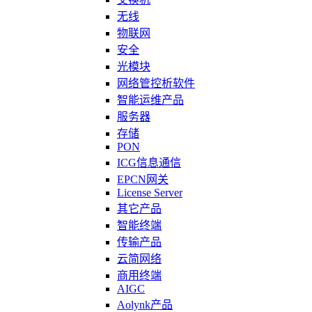
无线
物联网
安全
光模块
网络管控析软件
智能运维产品
服务器
存储
PON
ICG信息通信
EPCN网关
License Server
其它产品
智能终端
传输产品
云简网络
商用终端
AIGC
Aolynk产品