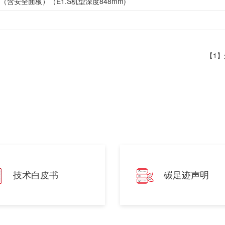
m(深)（含安全面板）（E1.S机型深度848mm)
【1
技术白皮书
碳足迹声明