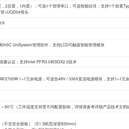
前置，2后置，1内置）；可选1个管理串口；可选智能挂耳：支持1个前置Typ
管+UQD04母头
U卡
和H3C UniSystem管理软件，支持LCD可触摸智能管理模块
证；支持Intel PFR3.0和SGX2.0技术
/2400W/2700W 1+1冗余电源；可选负48V / 336V直流电源模块，支持1
：5℃～50℃（工作温度支持受不同配置影响，详情请参考详细产品技术文档
m(深)（不含安全面板）（E1.S机型深度820mm)