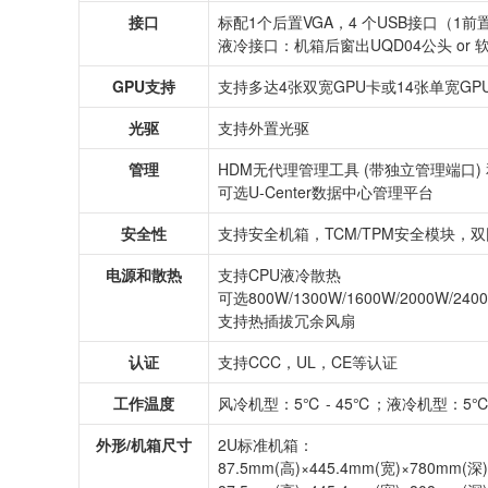
接口
标配1个后置VGA，4 个USB接口（1
液冷接口：机箱后窗出UQD04公头 or 软
GPU
支持
支持多达4张双宽GPU卡或14张单宽GP
光驱
支持外置光驱
管理
HDM无代理管理工具 (带独立管理端口) 
可选U-Center数据中心管理平台
安全性
支持安全机箱，TCM/TPM安全模块，双因素认
电源和散热
支持CPU液冷散热
可选800W/1300W/1600W/2000W
支持热插拔冗余风扇
认证
支持CCC，UL，CE等认证
工作温度
风冷机型：5℃ - 45℃；液冷机型
外形/机箱尺寸
2U标准机箱：
87.5mm(高)×445.4mm(宽)×780m