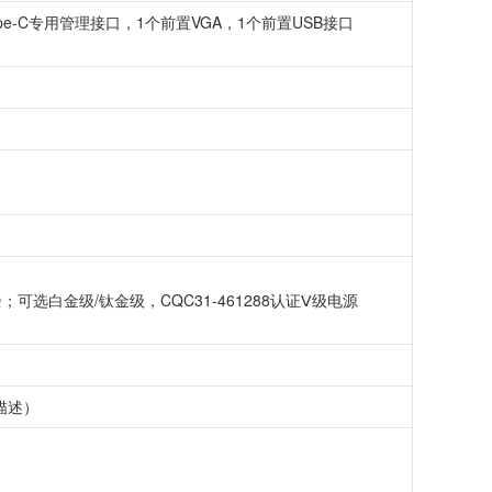
e-C专用管理接口，1个前置VGA，1个前置USB接口
+1冗余；可选白金级/钛金级，CQC31-461288认证Ⅴ级电源
描述）