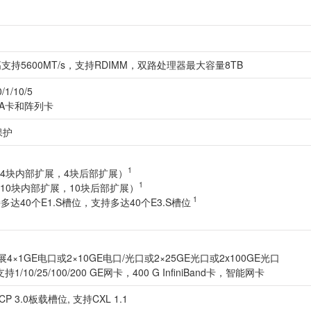
持5600MT/s，支持RDIMM，双路处理器最大容量8TB
/10/5
BA卡和阵列卡
保护
1
，4块内部扩展，4块后部扩展）
1
，10块内部扩展，10块后部扩展）
1
多达40个E1.S槽位，支持多达40个E3.S槽位
4×1GE电口或2×10GE电口/光口或2×25GE光口或2x100GE光口
/25/100/200 GE网卡，400 G InfiniBand卡，智能网卡
P 3.0板载槽位, 支持CXL 1.1