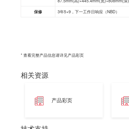
87.5mm(高)×445.4mm(宽)×808m
保修
3年5×9，下一工作日响应（NBD）
* 查看完整产品信息请详见产品彩页
相关资源
产品彩页
技术支持