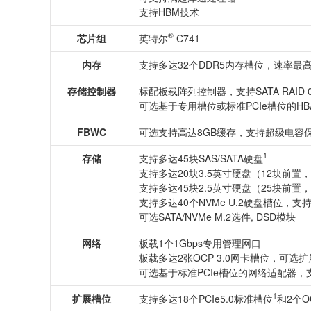
支持HBM技术
®
芯片组
英特尔
C741
内存
支持多达32个DDR5内存槽位，速率最高支
存储控制器
标配板载阵列控制器，支持SATA RAID 0/1
可选基于专用槽位或标准PCIe槽位的H
FBWC
可选支持高达8GB缓存，支持超级电容
1
存储
支持多达45块SAS/SATA硬盘
支持多达20块3.5英寸硬盘（12块前置
支持多达45块2.5英寸硬盘（25块前置
支持多达40个NVMe U.2硬盘槽位，支持
可选SATA/NVMe M.2选件, DSD模块
网络
板载1个1Gbps专用管理网口
板载多达2张OCP 3.0网卡槽位，可选扩展
可选基于标准PCIe槽位的网络适配器，支持1/10
1
扩展槽位
支持多达18个PCIe5.0标准槽位
和2个OC