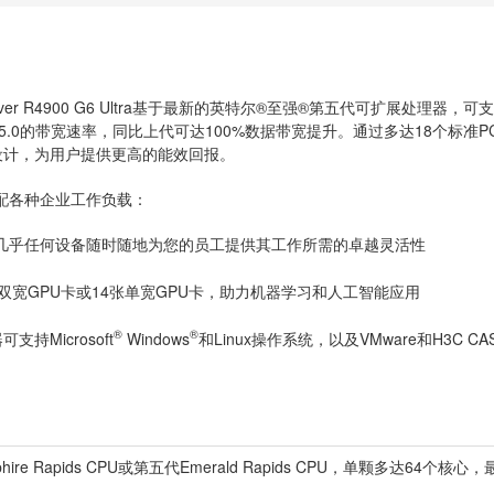
er R4900 G6 Ultra基于最新的英特尔®至强®第五代可扩展处理器，可
Ie 5.0的带宽速率，同比上代可达100%数据带宽提升。通过多达18个标
度设计，为用户提供更高的能效回报。
以适应匹配各种企业工作负载：
用几乎任何设备随时随地为您的员工提供其工作所需的卓越灵活性
宽GPU卡或14张单宽GPU卡，助力机器学习和人工智能应用
®
®
可支持Microsoft
Windows
和Linux操作系统，以及VMware和H3C C
re Rapids CPU或第五代Emerald Rapids CPU，单颗多达64个核心