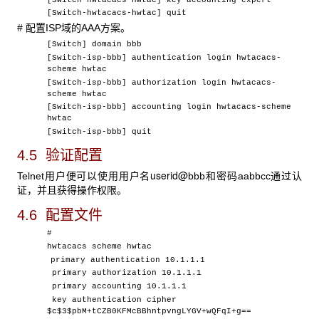
[Switch-hwtacacs-hwtac] quit
# 配置ISP域的AAA方案。
[Switch] domain bbb
[Switch-isp-bbb] authentication login hwtacacs-
scheme hwtac
[Switch-isp-bbb] authorization login hwtacacs-
scheme hwtac
[Switch-isp-bbb] accounting login hwtacacs-scheme
hwtac
[Switch-isp-bbb] quit
4.5 验证配置
userid@
Telnet用户便可以使用用户名
bbb和密码aabbcc通过认
证，并且获得操作权限。
4.6 配置文件
#
hwtacacs scheme hwtac
primary authentication 10.1.1.1
primary authorization 10.1.1.1
primary accounting 10.1.1.1
key authentication cipher
$c$3$pbM+tCZB0KFMcBBhntpvngLYGV+wQFqI+g==