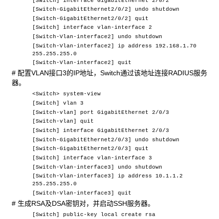
[Switch] interface GigabitEthernet 2/0/2
[Switch-GigabitEthernet2/0/2] undo shutdown
[Switch-GigabitEthernet2/0/2] quit
[Switch] interface vlan-interface 2
[Switch-Vlan-interface2] undo shutdown
[Switch-Vlan-interface2] ip address 192.168.1.70
255.255.255.0
[Switch-Vlan-interface2] quit
# 配置VLAN接口3的IP地址，Switch通过该地址连接RADIUS服务
器。
<Switch> system-view
[Switch] vlan 3
[Switch-vlan] port GigabitEthernet 2/0/3
[Switch-vlan] quit
[Switch] interface GigabitEthernet 2/0/3
[Switch-GigabitEthernet2/0/3] undo shutdown
[Switch-GigabitEthernet2/0/3] quit
[Switch] interface vlan-interface 3
[Switch-Vlan-interface3] undo shutdown
[Switch-Vlan-interface3] ip address 10.1.1.2
255.255.255.0
[Switch-Vlan-interface3] quit
# 生成RSA及DSA密钥对，并启动SSH服务器。
[Switch] public-key local create rsa