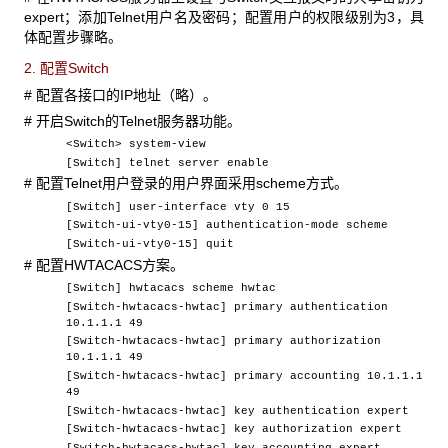
expert；添加Telnet用户名及密码；配置用户的权限级别为3，具
体配置步骤略。
2. 配置Switch
# 配置各接口的IP地址（略）。
# 开启Switch的Telnet服务器功能。
<Switch> system-view
[Switch] telnet server enable
# 配置Telnet用户登录的用户界面采用scheme方式。
[Switch] user-interface vty 0 15
[Switch-ui-vty0-15] authentication-mode scheme
[Switch-ui-vty0-15] quit
# 配置HWTACACS方案。
[Switch] hwtacacs scheme hwtac
[Switch-hwtacacs-hwtac] primary authentication
10.1.1.1 49
[Switch-hwtacacs-hwtac] primary authorization
10.1.1.1 49
[Switch-hwtacacs-hwtac] primary accounting 10.1.1.1
49
[Switch-hwtacacs-hwtac] key authentication expert
[Switch-hwtacacs-hwtac] key authorization expert
[Switch-hwtacacs-hwtac] key accounting expert