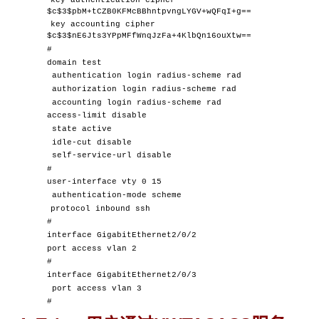
$c$3$pbM+tCZB0KFMcBBhntpvngLYGV+wQFqI+g==
key accounting cipher
$c$3$nE6Jts3YPpMFfWnqJzFa+4KlbQn16ouXtw==
#
domain test
authentication login radius-scheme rad
authorization login radius-scheme rad
accounting login radius-scheme rad
access-limit disable
state active
idle-cut disable
self-service-url disable
#
user-interface vty 0 15
authentication-mode scheme
protocol inbound ssh
#
interface GigabitEthernet2/0/2
port access vlan 2
#
interface GigabitEthernet2/0/3
port access vlan 3
#