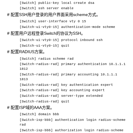
[Switch] public-key local create dsa
[Switch] ssh server enable
# 配置SSH用户登录的用户界面采用scheme方式。
[Switch] user-interface vty 0 15
[Switch-ui-vty0-15] authentication-mode scheme
# 配置用户远程登录Switch的协议为SSH。
[Switch-ui-vty0-15] protocol inbound ssh
[Switch-ui-vty0-15] quit
# 配置RADIUS方案。
[Switch] radius scheme rad
[Switch-radius-rad] primary authentication 10.1.1.1
1812
[Switch-radius-rad] primary accounting 10.1.1.1
1813
[Switch-radius-rad] key authentication expert
[Switch-radius-rad] key accounting expert
[Switch-radius-rad] server-type extended
[Switch-radius-rad] quit
# 配置ISP域的AAA方案。
[Switch] domain bbb
[Switch-isp-bbb] authentication login radius-scheme
rad
[Switch-isp-bbb] authorization login radius-scheme