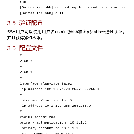
rad
[Switch-isp-bbb] accounting login radius-scheme rad
[Switch-isp-bbb] quit
3.5 验证配置
userid@
SSH用户可以使用用户名
bbb和密码aabbcc通过认证，
并且获得操作权限。
3.6 配置文件
#
vlan 2
#
vlan 3
#
interface Vlan-interface2
ip address 192.168.1.70 255.255.255.0
#
interface Vlan-interface3
ip address 10.1.1.2 255.255.255.0
#
radius scheme rad
primary authentication 10.1.1.1
primary accounting 10.1.1.1
key authentication cipher