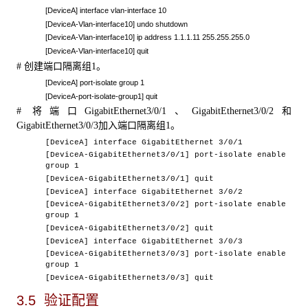
[
DeviceA
] interface vlan-interface 10
[
DeviceA
-Vlan-interface10] undo shutdown
[
DeviceA
-Vlan-interface10] ip address 1.1.1.11 255.255.255.0
[
DeviceA
-Vlan-interface10] quit
创建端口隔离组
。
#
1
[DeviceA] port-isolate group 1
[DeviceA-port-isolate-group1] quit
将端口
、
和
#
GigabitEthernet3/0/1
GigabitEthernet3/0/2
加入端口隔离组
。
GigabitEthernet3/0/3
1
[DeviceA] interface GigabitEthernet 3/0/1
[DeviceA-GigabitEthernet3/0/1] port-isolate enable
group 1
[DeviceA-GigabitEthernet3/0/1] quit
[DeviceA] interface GigabitEthernet 3/0/2
[DeviceA-GigabitEthernet3/0/2] port-isolate enable
group 1
[DeviceA-GigabitEthernet3/0/2] quit
[DeviceA] interface GigabitEthernet 3/0/3
[DeviceA-GigabitEthernet3/0/3] port-isolate enable
group 1
[DeviceA-GigabitEthernet3/0/3] quit
3.5 验证配置