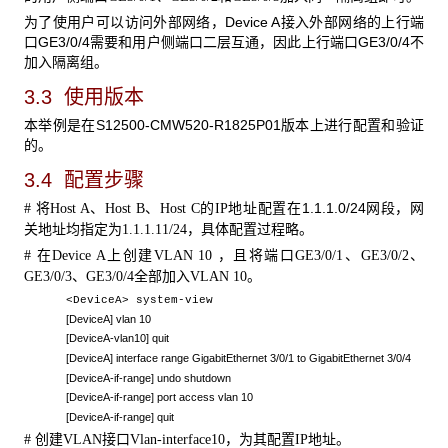
为了使用户可以访问外部网络，Device A接入外部网络的上行端
口GE3/0/4需要和用户侧端口二层互通，因此上行端口GE3/0/4不
加入隔离组。
3.3 使用版本
本举例是在S12500-CMW520-R1825P01版本上进行配置和验证
的。
3.4 配置步骤
将
、
、
的
地址配置在1.1.1.0/24网段，网
#
Host A
Host B
Host C
IP
关地址均指定为
，具体配置过程略。
1.1.1.11/24
在
上创建
，且将端口
、
、
#
Device A
VLAN 10
GE3/0/1
GE3/0/2
、
全部加入
。
GE3/0/3
GE3/0/4
VLAN 10
<DeviceA> system-view
[DeviceA] vlan 10
[
DeviceA
-vlan10] quit
[DeviceA] interface range GigabitEthernet 3/0/1 to GigabitEthernet 3/0/4
[DeviceA-if-range] undo shutdown
[DeviceA-if-range] port access vlan 10
[DeviceA-if-range] quit
创建
接口
，为其配置
地址。
#
VLAN
Vlan-interface10
IP