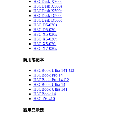
H3CDesk X700t
H3CDesk X500s
H3CDesk X500t
H3CDesk D500s
H3CDesk D500t
H3C D5-030s
H3C D5-030t
H3C X5-030s
H3C X5-030t
H3C X5-020t
H3C X7-030s
商用笔记本
H3CBook Ultra 14T G3
H3CBook Pro 14
H3CBook Pro 14 G2
H3CBook Ultra 14
H3CBook Ultra 14T
H3CBook 14
H3C Z6-410
商用显示器