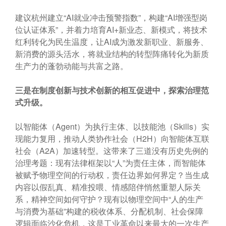
建议杭州建立“AI就业冲击预警指数”，构建“AI增强型岗
位认证体系”，并着力培育AI+新业态、新模式，将技术
红利转化为民生温度，让AI成为激发新职业、新服务、
新消费的源头活水，将就业结构的转型阵痛转化为新质
生产力的蓬勃动能与共富之路。
三是在制度创新与技术创新的相互促进中，探索治理范
式升级。
以智能体（Agent）为执行主体、以技能池（Skills）实
现能力复用，推动人类协作社会（H2H）向智能体互联
社会（A2A）加速转型。这带来了三道没有历史先例的
治理考题：现有法律框架以“人”为责任主体，而智能体
被赋予物理空间的行动权，责任边界如何界定？当生成
内容以假乱真、精准投喂、情感陪伴悄然重塑人际关
系，精神空间如何守护？现有以物理空间中“人的生产
与消费为基础”构建的税收体系、分配机制、社会保障
逻辑面临沙化危机，这是工业革命以来最大的一次生产