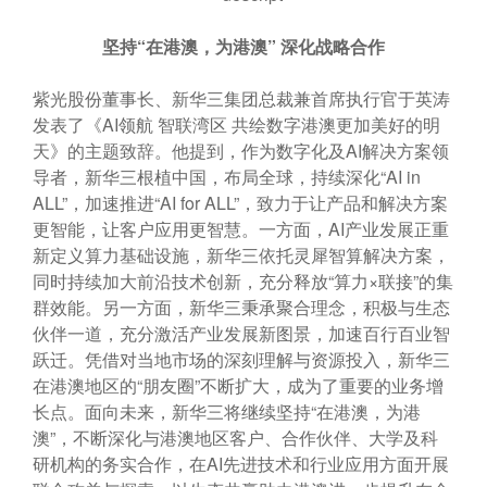
坚持
“
在港澳，为港澳
”
深化战略合作
紫光股份董事长、新华三集团总裁兼首席执行官于英涛
发表了《AI领航 智联湾区 共绘数字港澳更加美好的明
天》的主题致辞。他提到，作为数字化及AI解决方案领
导者，新华三根植中国，布局全球，持续深化“AI in
ALL”，加速推进“AI for ALL”，致力于让产品和解决方案
更智能，让客户应用更智慧。一方面，AI产业发展正重
新定义算力基础设施，新华三依托灵犀智算解决方案，
同时持续加大前沿技术创新，充分释放“算力×联接”的集
群效能。另一方面，新华三秉承聚合理念，积极与生态
伙伴一道，充分激活产业发展新图景，加速百行百业智
跃迁。凭借对当地市场的深刻理解与资源投入，新华三
在港澳地区的“朋友圈”不断扩大，成为了重要的业务增
长点。面向未来，新华三将继续坚持“在港澳，为港
澳”，不断深化与港澳地区客户、合作伙伴、大学及科
研机构的务实合作，在AI先进技术和行业应用方面开展