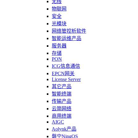
无线
物联网
安全
光模块
网络管控析软件
智能运维产品
服务器
存储
PON
ICG信息通信
EPCN网关
License Server
其它产品
智能终端
传输产品
云简网络
商用终端
AIGC
Aolynk产品
磐宁NingOS