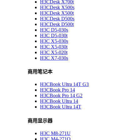
H3CDesk X700t
H3CDesk X500s
H3CDesk X500t
H3CDesk D500s
H3CDesk D500t
H3C D5-030s
H3C D5-030t
H3C X5-030s
H3C X5-030t
H3C X5-020t
H3C X7-030s
商用笔记本
H3CBook Ultra 14T G3
H3CBook Pro 14
H3CBook Pro 14 G2
H3CBook Ultra 14
H3CBook Ultra 14T
商用显示器
H3C M8-271U
H3C M4-271Q