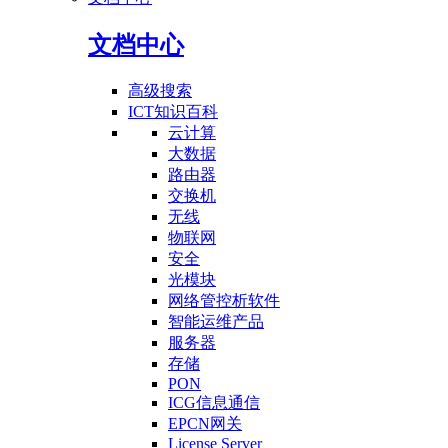
文档中心
高级搜索
ICT知识百科
云计算
大数据
路由器
交换机
无线
物联网
安全
光模块
网络管控析软件
智能运维产品
服务器
存储
PON
ICG信息通信
EPCN网关
License Server