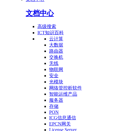
文档中心
高级搜索
ICT知识百科
云计算
大数据
路由器
交换机
无线
物联网
安全
光模块
网络管控析软件
智能运维产品
服务器
存储
PON
ICG信息通信
EPCN网关
License Server