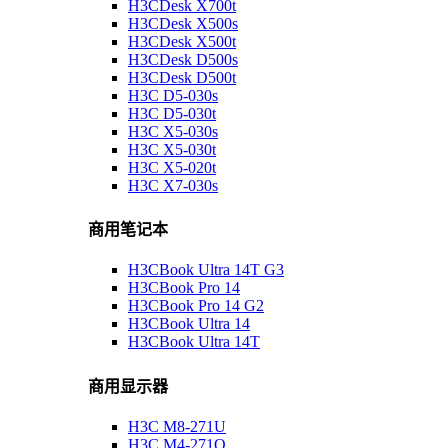
H3CDesk X700t
H3CDesk X500s
H3CDesk X500t
H3CDesk D500s
H3CDesk D500t
H3C D5-030s
H3C D5-030t
H3C X5-030s
H3C X5-030t
H3C X5-020t
H3C X7-030s
商用笔记本
H3CBook Ultra 14T G3
H3CBook Pro 14
H3CBook Pro 14 G2
H3CBook Ultra 14
H3CBook Ultra 14T
商用显示器
H3C M8-271U
H3C M4-271Q