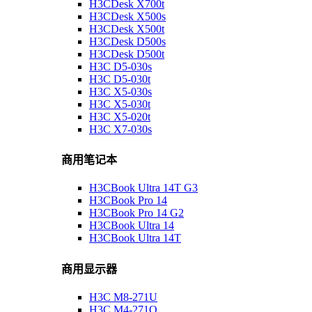
H3CDesk X700t
H3CDesk X500s
H3CDesk X500t
H3CDesk D500s
H3CDesk D500t
H3C D5-030s
H3C D5-030t
H3C X5-030s
H3C X5-030t
H3C X5-020t
H3C X7-030s
商用笔记本
H3CBook Ultra 14T G3
H3CBook Pro 14
H3CBook Pro 14 G2
H3CBook Ultra 14
H3CBook Ultra 14T
商用显示器
H3C M8-271U
H3C M4-271Q