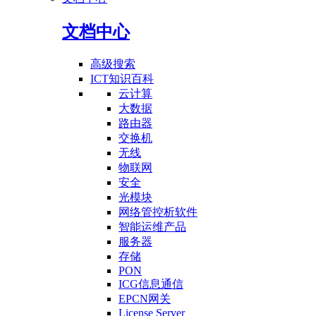
文档中心
高级搜索
ICT知识百科
云计算
大数据
路由器
交换机
无线
物联网
安全
光模块
网络管控析软件
智能运维产品
服务器
存储
PON
ICG信息通信
EPCN网关
License Server