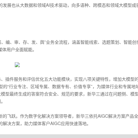
体的发展也从大数据和领域AI技术驱动，向多语种、跨模态和领域大模型成
、策、编、审、存、发、舆”业务全流程，涵盖智能线索、选题策划、智能创
媒体用户全面赋能。
务、插件服务和评估优化五大功能模块，实现八项关键特性，增加大模型
大模型的“行业专注、区域专属、数据专有、价值专享”，为媒体行业和专属地
大模型最终生成的答案符合安全、规范的要求，新华三通过在问题侧、模
用。
新的飞跃。作为数字化解决方案领导者，新华三依托AIGC解决方案产品
的解决方案，助力媒体客户AIGC应用快速落地。