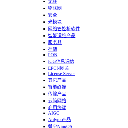
无线
物联网
安全
光模块
网络管控析软件
智能运维产品
服务器
存储
PON
ICG信息通信
EPCN网关
License Server
其它产品
智能终端
传输产品
云简网络
商用终端
AIGC
Aolynk产品
磐宁NingOS