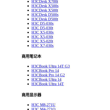
H3CDesk X700t
H3CDesk X500s
H3CDesk X500t
H3CDesk D500s
H3CDesk D500t
H3C D5-030s
H3C D5-030t
H3C X5-030s
H3C X5-030t
H3C X5-020t
H3C X7-030s
商用笔记本
H3CBook Ultra 14T G3
H3CBook Pro 14
H3CBook Pro 14 G2
H3CBook Ultra 14
H3CBook Ultra 14T
商用显示器
H3C M8-271U
H3C M4-271Q