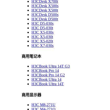
H3CDesk X700t
H3CDesk X500s
H3CDesk X500t
H3CDesk D500s
H3CDesk D500t
H3C D5-030s
H3C D5-030t
H3C X5-030s
H3C X5-030t
H3C X5-020t
H3C X7-030s
商用笔记本
H3CBook Ultra 14T G3
H3CBook Pro 14
H3CBook Pro 14 G2
H3CBook Ultra 14
H3CBook Ultra 14T
商用显示器
H3C M8-271U
H3C M4-271Q