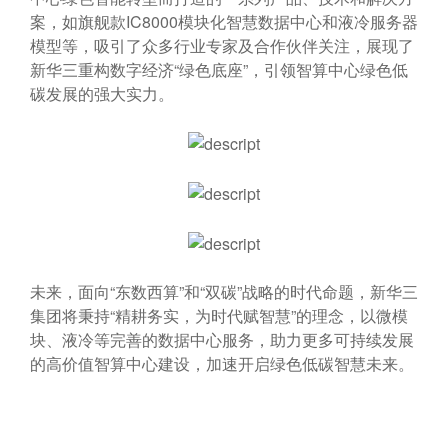
案，如旗舰款IC8000模块化智慧数据中心和液冷服务器
模型等，吸引了众多行业专家及合作伙伴关注，展现了
新华三重构数字经济“绿色底座”，引领智算中心绿色低
碳发展的强大实力。
未来，面向“东数西算”和“双碳”战略的时代命题，新华三
集团将秉持“精耕务实，为时代赋智慧”的理念，以微模
块、液冷等完善的数据中心服务，助力更多可持续发展
的高价值智算中心建设，加速开启绿色低碳智慧未来。