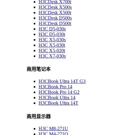
H3CDesk X700t
H3CDesk X500s
H3CDesk X500t
H3CDesk D500s
H3CDesk D500t
H3C D5-030s
H3C D5-030t
H3C X5-030s
H3C X5-030t
H3C X5-020t
H3C X7-030s
商用笔记本
H3CBook Ultra 14T G3
H3CBook Pro 14
H3CBook Pro 14 G2
H3CBook Ultra 14
H3CBook Ultra 14T
商用显示器
H3C M8-271U
H3C M4-271Q