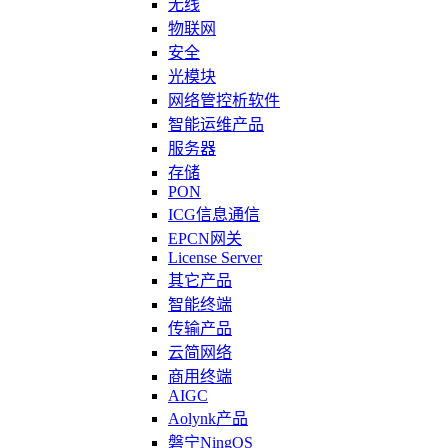
无线
物联网
安全
光模块
网络管控析软件
智能运维产品
服务器
存储
PON
ICG信息通信
EPCN网关
License Server
其它产品
智能终端
传输产品
云简网络
商用终端
AIGC
Aolynk产品
磐宁NingOS