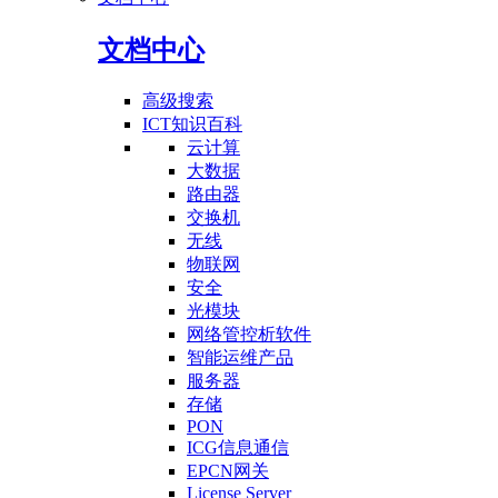
文档中心
高级搜索
ICT知识百科
云计算
大数据
路由器
交换机
无线
物联网
安全
光模块
网络管控析软件
智能运维产品
服务器
存储
PON
ICG信息通信
EPCN网关
License Server