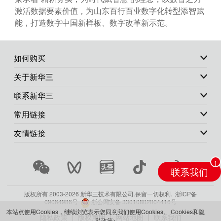
激活数据要素价值，为山东百行百业数字化转型添智赋
能，打造数字中国新样板、数字改革新示范。
如何购买
关于新华三
联系新华三
常用链接
友情链接
联系我们
版权所有 2003-
2026 新华三技术有限公司.保留一切权利.
浙ICP备
09064986号
浙公网安备 33010802004416号
本站点使用Cookies，继续浏览表示您同意我们使用Cookies。
Cookies和隐
隐私政策
版权声明
网站地图
联系我们
私政策>