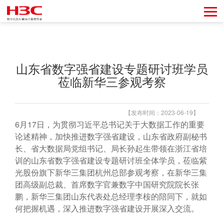
山东省数字强省建设专题研讨班学员
莅临新华三参观考察
【发布时间：2023-06-19】
6月17日，为贯彻习近平总书记关于大数据工作的重要
论述精神，加快推进数字强省建设，山东省政府副秘书
长、省大数据局党组书记、局长孙起生带领在浙江省培
训的山东省数字强省建设专题研讨班全体学员，莅临紫
光股份旗下新华三集团杭州总部参观考察，在新华三集
团高级副总裁、首席数字官兼数字中国研究院院长张
鹏，新华三集团山东代表处总经理李桉的陪同下，就如
何把握机遇，深入推进数字强省建设开展深入交流。