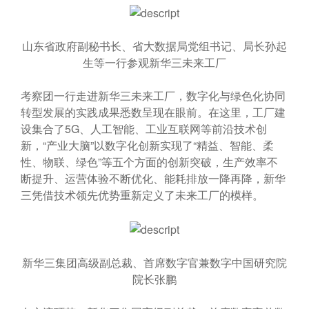
山东省政府副秘书长、省大数据局党组书记、局长孙起
生等一行参观新华三未来工厂
考察团一行走进新华三未来工厂，数字化与绿色化协同
转型发展的实践成果悉数呈现在眼前。在这里，工厂建
设集合了5G、人工智能、工业互联网等前沿技术创
新，“产业大脑”以数字化创新实现了“精益、智能、柔
性、物联、绿色”等五个方面的创新突破，生产效率不
断提升、运营体验不断优化、能耗排放一降再降，新华
三凭借技术领先优势重新定义了未来工厂的模样。
新华三集团高级副总裁、首席数字官兼数字中国研究院
院长张鹏