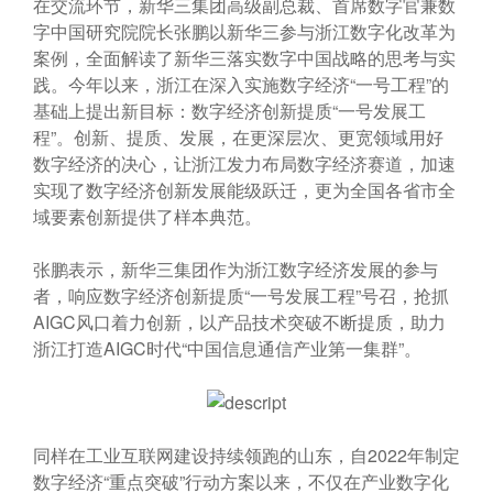
在交流环节，新华三集团高级副总裁、首席数字官兼数
字中国研究院院长张鹏以新华三参与浙江数字化改革为
案例，全面解读了新华三落实数字中国战略的思考与实
践。今年以来，浙江在深入实施数字经济“一号工程”的
基础上提出新目标：数字经济创新提质“一号发展工
程”。创新、提质、发展，在更深层次、更宽领域用好
数字经济的决心，让浙江发力布局数字经济赛道，加速
实现了数字经济创新发展能级跃迁，更为全国各省市全
域要素创新提供了样本典范。
张鹏表示，新华三集团作为浙江数字经济发展的参与
者，响应数字经济创新提质“一号发展工程”号召，抢抓
AIGC风口着力创新，以产品技术突破不断提质，助力
浙江打造AIGC时代“中国信息通信产业第一集群”。
同样在工业互联网建设持续领跑的山东，自2022年制定
数字经济“重点突破”行动方案以来，不仅在产业数字化