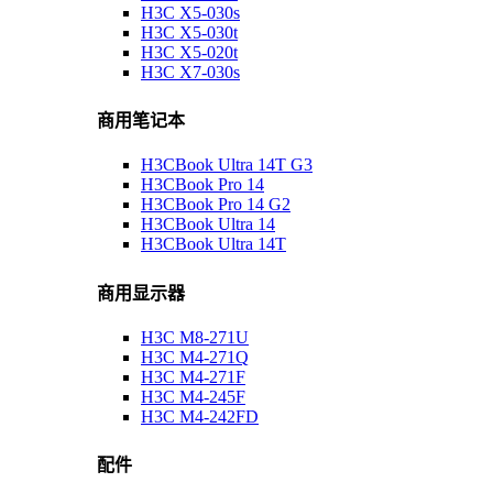
H3C X5-030s
H3C X5-030t
H3C X5-020t
H3C X7-030s
商用笔记本
H3CBook Ultra 14T G3
H3CBook Pro 14
H3CBook Pro 14 G2
H3CBook Ultra 14
H3CBook Ultra 14T
商用显示器
H3C M8-271U
H3C M4-271Q
H3C M4-271F
H3C M4-245F
H3C M4-242FD
配件