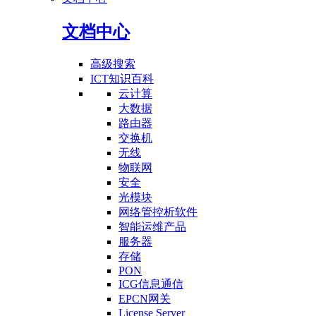
文档中心
高级搜索
ICT知识百科
云计算
大数据
路由器
交换机
无线
物联网
安全
光模块
网络管控析软件
智能运维产品
服务器
存储
PON
ICG信息通信
EPCN网关
License Server