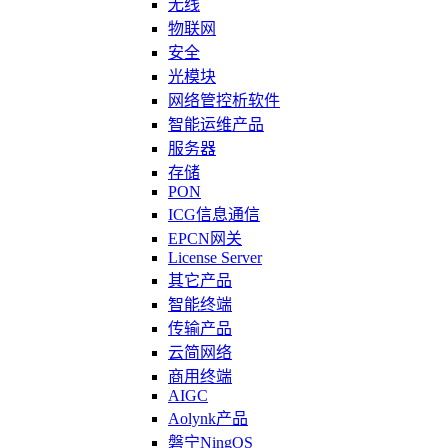
无线
物联网
安全
光模块
网络管控析软件
智能运维产品
服务器
存储
PON
ICG信息通信
EPCN网关
License Server
其它产品
智能终端
传输产品
云简网络
商用终端
AIGC
Aolynk产品
磐宁NingOS