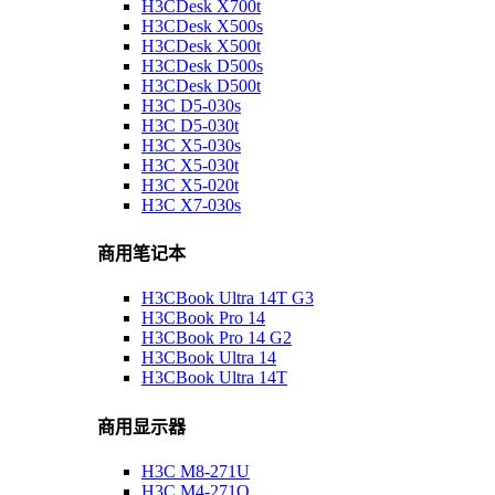
H3CDesk X700t
H3CDesk X500s
H3CDesk X500t
H3CDesk D500s
H3CDesk D500t
H3C D5-030s
H3C D5-030t
H3C X5-030s
H3C X5-030t
H3C X5-020t
H3C X7-030s
商用笔记本
H3CBook Ultra 14T G3
H3CBook Pro 14
H3CBook Pro 14 G2
H3CBook Ultra 14
H3CBook Ultra 14T
商用显示器
H3C M8-271U
H3C M4-271Q