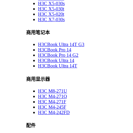
H3C X5-030s
H3C X5-030t
H3C X5-020t
H3C X7-030s
商用笔记本
H3CBook Ultra 14T G3
H3CBook Pro 14
H3CBook Pro 14 G2
H3CBook Ultra 14
H3CBook Ultra 14T
商用显示器
H3C M8-271U
H3C M4-271Q
H3C M4-271F
H3C M4-245F
H3C M4-242FD
配件