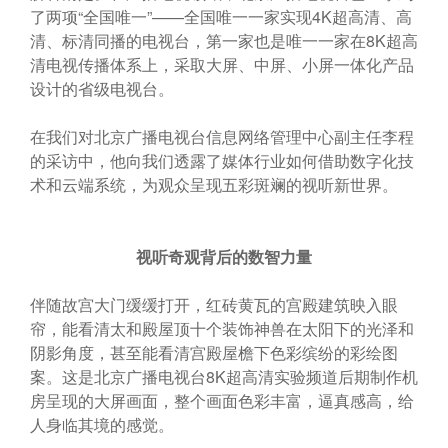
了两项“全国唯一”——全国唯一一家实现4K超高清、高
清、标清同播的电视台，第一家也是唯一一家在8K超高
清电视传播体系上，采取大屏、中屏、小屏一体化产品
设计的省级电视台。
在我们对北京广播电视台信息网络管理中心副主任李程
的采访中，他向我们透露了媒体行业如何借助数字化技
术和云端系统，为观众呈现五彩斑斓的视听新世界。
视听奇观背后的数智力量
伴随故宫大门缓缓打开，红砖黄瓦的宫殿建筑映入眼
帘，能看清太和殿屋顶十个装饰神兽在太阳下的光泽和
阴影角度，甚至能看清宫殿屋檐下色彩缤纷的彩绘图
案。这是北京广播电视台8K超高清实验频道后期制作机
房呈现的大屏画面，整个画面色彩丰富，逼真感高，给
人身临其境的感觉。