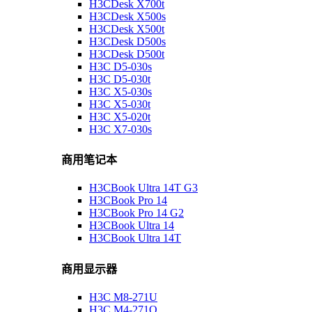
H3CDesk X700t
H3CDesk X500s
H3CDesk X500t
H3CDesk D500s
H3CDesk D500t
H3C D5-030s
H3C D5-030t
H3C X5-030s
H3C X5-030t
H3C X5-020t
H3C X7-030s
商用笔记本
H3CBook Ultra 14T G3
H3CBook Pro 14
H3CBook Pro 14 G2
H3CBook Ultra 14
H3CBook Ultra 14T
商用显示器
H3C M8-271U
H3C M4-271Q