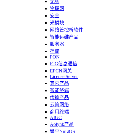
无线
物联网
安全
光模块
网络管控析软件
智能运维产品
服务器
存储
PON
ICG信息通信
EPCN网关
License Server
其它产品
智能终端
传输产品
云简网络
商用终端
AIGC
Aolynk产品
磐宁NingOS