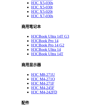
H3C X5-030s
H3C X5-030t
H3C X5-020t
H3C X7-030s
商用笔记本
H3CBook Ultra 14T G3
H3CBook Pro 14
H3CBook Pro 14 G2
H3CBook Ultra 14
H3CBook Ultra 14T
商用显示器
H3C M8-271U
H3C M4-271Q
H3C M4-271F
H3C M4-245F
H3C M4-242FD
配件