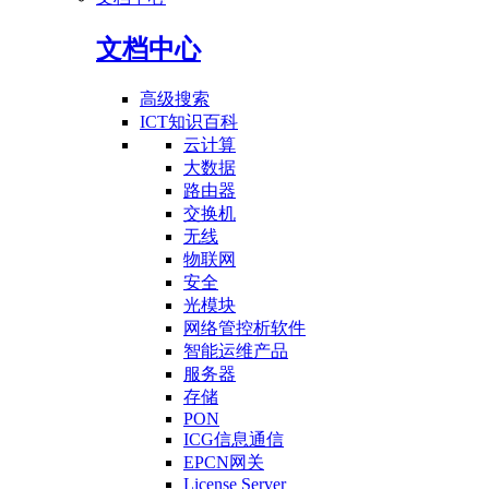
文档中心
高级搜索
ICT知识百科
云计算
大数据
路由器
交换机
无线
物联网
安全
光模块
网络管控析软件
智能运维产品
服务器
存储
PON
ICG信息通信
EPCN网关
License Server